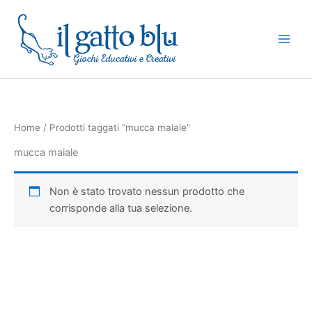
Vai
al
contenuto
Home
/ Prodotti taggati “mucca maiale”
mucca maiale
Non è stato trovato nessun prodotto che
corrisponde alla tua selezione.