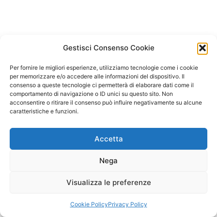
Gestisci Consenso Cookie
Per fornire le migliori esperienze, utilizziamo tecnologie come i cookie
per memorizzare e/o accedere alle informazioni del dispositivo. Il
consenso a queste tecnologie ci permetterà di elaborare dati come il
comportamento di navigazione o ID unici su questo sito. Non
acconsentire o ritirare il consenso può influire negativamente su alcune
caratteristiche e funzioni.
Accetta
Nega
Visualizza le preferenze
Copyright © 2026 Il Gatto Blu Giochi educativi Montessori e
Laboratori bimbi | Powered by
Tema WordPress Astra
Cookie Policy
Privacy Policy