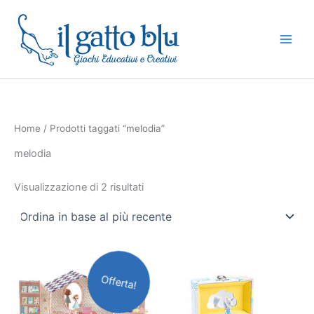
Ordina
Vai
in
base
al
al
contenuto
più
recente
Home
/ Prodotti taggati “melodia”
melodia
Visualizzazione di 2 risultati
Il
Il
prezzo
prezzo
Offerta!
originale
attuale
era:
è:
49,90€.
44,90€.