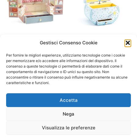
A/ da 3 a 6 anni
A/ da 3 a 6 anni
Gestisci Consenso Cookie
Carillon Tinou Shop – Djeco
Carillon musicale- Unicorni e
sogni- Unicorns’s dream –
49,90
€
44,90
€
Per fornire le migliori esperienze, utilizziamo tecnologie come i cookie
djeco
per memorizzare e/o accedere alle informazioni del dispositivo. Il
consenso a queste tecnologie ci permetterà di elaborare dati come il
Aggiungi al carrello
26,90
€
comportamento di navigazione o ID unici su questo sito. Non
acconsentire o ritirare il consenso può influire negativamente su alcune
Select options
caratteristiche e funzioni.
Accetta
Nega
Visualizza le preferenze
Copyright © 2026 Il Gatto Blu Giochi educativi Montessori e
Laboratori bimbi | Powered by
Tema WordPress Astra