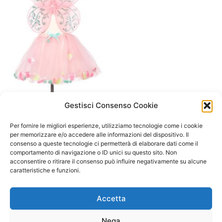
Gestisci Consenso Cookie
A/ da 3 a 6 anni
Elody Gonna+ ali rosa-
Per fornire le migliori esperienze, utilizziamo tecnologie come i cookie
argento- tg unica Souza
per memorizzare e/o accedere alle informazioni del dispositivo. Il
consenso a queste tecnologie ci permetterà di elaborare dati come il
29,90
€
comportamento di navigazione o ID unici su questo sito. Non
acconsentire o ritirare il consenso può influire negativamente su alcune
Aggiungi al carrello
caratteristiche e funzioni.
Accetta
Nega