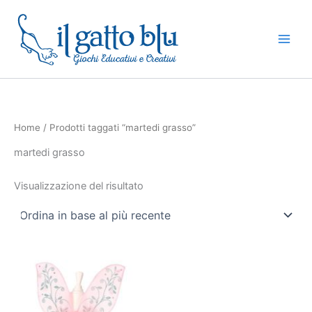
Vai
al
contenuto
Home
/ Prodotti taggati “martedi grasso”
martedi grasso
Visualizzazione del risultato