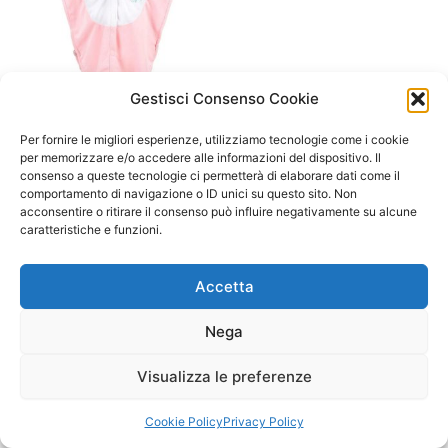
Gestisci Consenso Cookie
A/ da 1 a 3 anni
Per fornire le migliori esperienze, utilizziamo tecnologie come i cookie
Mantella unicorno 2-3 anni
per memorizzare e/o accedere alle informazioni del dispositivo. Il
consenso a queste tecnologie ci permetterà di elaborare dati come il
24,90
€
comportamento di navigazione o ID unici su questo sito. Non
acconsentire o ritirare il consenso può influire negativamente su alcune
Aggiungi al carrello
caratteristiche e funzioni.
Accetta
Nega
Visualizza le preferenze
Copyright © 2026 Il Gatto Blu Giochi educativi Montessori e
Laboratori bimbi | Powered by
Tema WordPress Astra
Cookie Policy
Privacy Policy