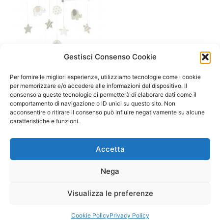
Gestisci Consenso Cookie
A/ da 0 a 12 mesi
Giostrina mobile Elefanti e
Per fornire le migliori esperienze, utilizziamo tecnologie come i cookie
stelle – Goki
per memorizzare e/o accedere alle informazioni del dispositivo. Il
consenso a queste tecnologie ci permetterà di elaborare dati come il
13,90
€
comportamento di navigazione o ID unici su questo sito. Non
acconsentire o ritirare il consenso può influire negativamente su alcune
Select options
caratteristiche e funzioni.
Accetta
Nega
Visualizza le preferenze
Copyright © 2026 Il Gatto Blu Giochi educativi Montessori e
Laboratori bimbi | Powered by
Tema WordPress Astra
Cookie Policy
Privacy Policy