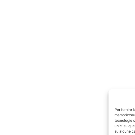
Per fornire 
memorizzare 
tecnologie c
unici su que
su alcune ca