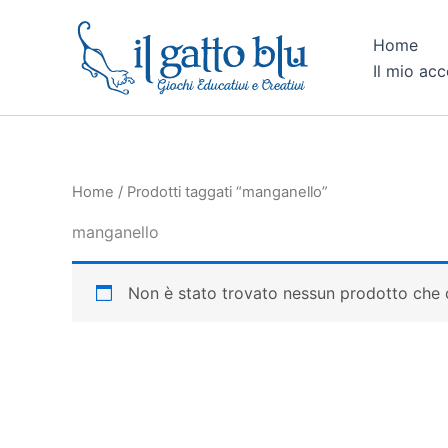
Vai
al
Home
contenuto
Il mio ac
Home
/ Prodotti taggati “manganello”
manganello
Non è stato trovato nessun prodotto che c