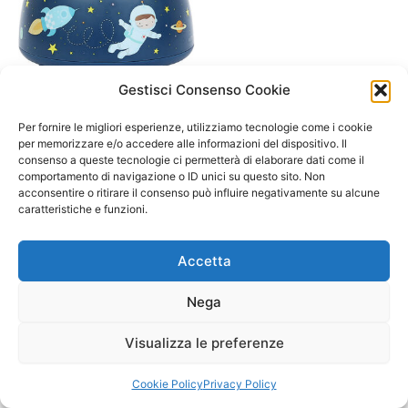
Gestisci Consenso Cookie
A/ da 0 a 12 mesi
Per fornire le migliori esperienze, utilizziamo tecnologie come i cookie
Proiettore Blu astronauti –
per memorizzare e/o accedere alle informazioni del dispositivo. Il
consenso a queste tecnologie ci permetterà di elaborare dati come il
24,90
€
comportamento di navigazione o ID unici su questo sito. Non
acconsentire o ritirare il consenso può influire negativamente su alcune
Aggiungi al carrello
caratteristiche e funzioni.
Accetta
Nega
Visualizza le preferenze
Copyright © 2026 Il Gatto Blu Giochi educativi Montessori e
Laboratori bimbi | Powered by
Tema WordPress Astra
Cookie Policy
Privacy Policy