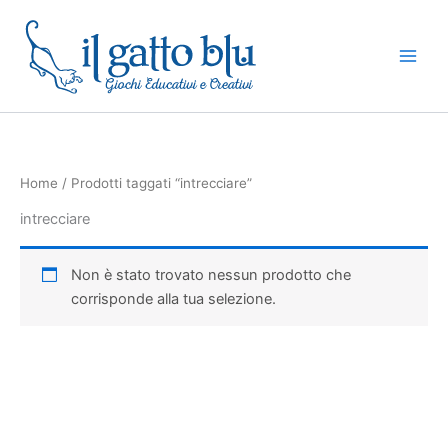
Vai
al
contenuto
Home
/ Prodotti taggati “intrecciare”
intrecciare
Non è stato trovato nessun prodotto che
corrisponde alla tua selezione.