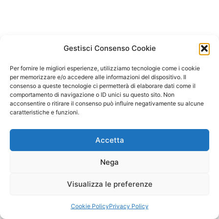
Gestisci Consenso Cookie
Per fornire le migliori esperienze, utilizziamo tecnologie come i cookie
per memorizzare e/o accedere alle informazioni del dispositivo. Il
consenso a queste tecnologie ci permetterà di elaborare dati come il
comportamento di navigazione o ID unici su questo sito. Non
acconsentire o ritirare il consenso può influire negativamente su alcune
caratteristiche e funzioni.
Accetta
Nega
Visualizza le preferenze
Copyright © 2026 Il Gatto Blu Giochi educativi Montessori e
Laboratori bimbi | Powered by
Tema WordPress Astra
Cookie Policy
Privacy Policy