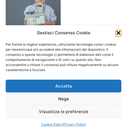
Gestisci Consenso Cookie
A/ da 3 a 6 anni
Bilancia in legno- color
Per fornire le migliori esperienze, utilizziamo tecnologie come i cookie
pastello- Little Dutch
per memorizzare e/o accedere alle informazioni del dispositivo. Il
consenso a queste tecnologie ci permetterà di elaborare dati come il
24,70
€
comportamento di navigazione o ID unici su questo sito. Non
acconsentire o ritirare il consenso può influire negativamente su alcune
Aggiungi al carrello
caratteristiche e funzioni.
Accetta
Nega
Visualizza le preferenze
Copyright © 2026 Il Gatto Blu Giochi educativi Montessori e
Laboratori bimbi | Powered by
Tema WordPress Astra
Cookie Policy
Privacy Policy