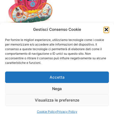
Gestisci Consenso Cookie
A/ da 3 a 6 anni
Puzzle La carrozza di Elise -
Per fornire le migliori esperienze, utilizziamo tecnologie come i cookie
Djeco
per memorizzare e/o accedere alle informazioni del dispositivo. Il
consenso a queste tecnologie ci permetterà di elaborare dati come il
16,50
€
comportamento di navigazione o ID unici su questo sito. Non
acconsentire o ritirare il consenso può influire negativamente su alcune
Select options
caratteristiche e funzioni.
Accetta
Nega
Visualizza le preferenze
Copyright © 2026 Il Gatto Blu Giochi educativi Montessori e
Laboratori bimbi | Powered by
Tema WordPress Astra
Cookie Policy
Privacy Policy