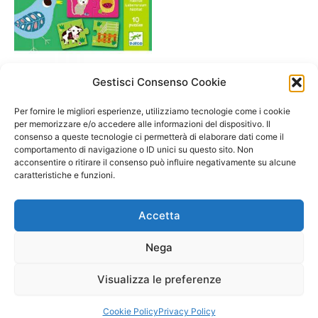
Gestisci Consenso Cookie
A/ da 1 a 3 anni
Djeco-Puzzle Duo-habitat-
Per fornire le migliori esperienze, utilizziamo tecnologie come i cookie
Ognuno il suo nido- età 2+
per memorizzare e/o accedere alle informazioni del dispositivo. Il
consenso a queste tecnologie ci permetterà di elaborare dati come il
9,90
€
comportamento di navigazione o ID unici su questo sito. Non
acconsentire o ritirare il consenso può influire negativamente su alcune
Select options
caratteristiche e funzioni.
Accetta
Nega
Visualizza le preferenze
Copyright © 2026 Il Gatto Blu Giochi educativi Montessori e
Laboratori bimbi | Powered by
Tema WordPress Astra
Cookie Policy
Privacy Policy