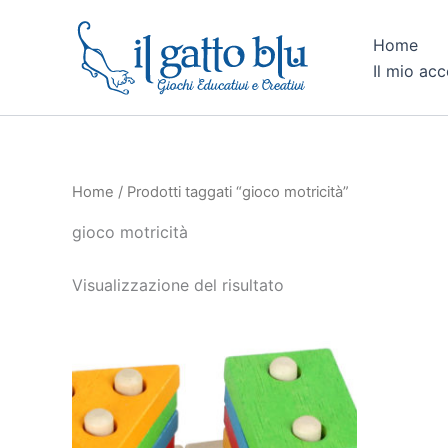
Vai
al
Home
contenuto
Il mio ac
Home
/ Prodotti taggati “gioco motricità”
gioco motricità
Visualizzazione del risultato