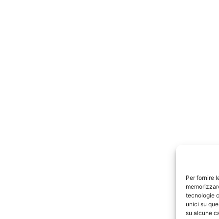
Per fornire 
memorizzare 
tecnologie c
unici su que
su alcune ca