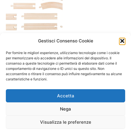
A/ da 3 a 6 anni
Gestisci Consenso Cookie
Binari per ferrovie in un set
universale da 24 pz. -Small
Per fornire le migliori esperienze, utilizziamo tecnologie come i cookie
foot-
per memorizzare e/o accedere alle informazioni del dispositivo. Il
consenso a queste tecnologie ci permetterà di elaborare dati come il
26,50
€
comportamento di navigazione o ID unici su questo sito. Non
acconsentire o ritirare il consenso può influire negativamente su alcune
Select options
caratteristiche e funzioni.
Accetta
Nega
Visualizza le preferenze
Copyright © 2026 Il Gatto Blu Giochi educativi Montessori e
Laboratori bimbi | Powered by
Tema WordPress Astra