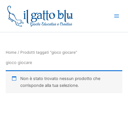
Vai
al
contenuto
Home
/ Prodotti taggati “gioco giocare”
gioco giocare
Non è stato trovato nessun prodotto che
corrisponde alla tua selezione.