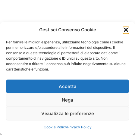
Gestisci Consenso Cookie
Per fornire le migliori esperienze, utilizziamo tecnologie come i cookie
per memorizzare e/o accedere alle informazioni del dispositivo. Il
consenso a queste tecnologie ci permetterà di elaborare dati come il
comportamento di navigazione o ID unici su questo sito. Non
acconsentire o ritirare il consenso può influire negativamente su alcune
caratteristiche e funzioni.
Accetta
Nega
Visualizza le preferenze
Copyright © 2026 Il Gatto Blu Giochi educativi Montessori e
Laboratori bimbi | Powered by
Tema WordPress Astra
Cookie Policy
Privacy Policy