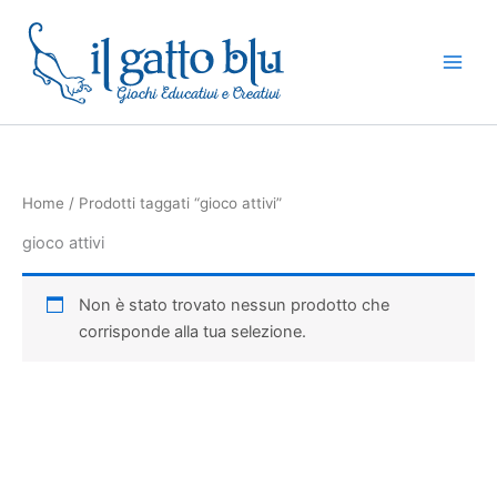
Vai
al
contenuto
Home
/ Prodotti taggati “gioco attivi”
gioco attivi
Non è stato trovato nessun prodotto che
corrisponde alla tua selezione.