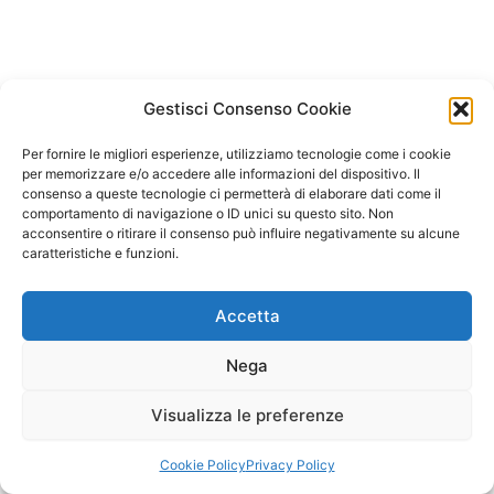
Gestisci Consenso Cookie
Per fornire le migliori esperienze, utilizziamo tecnologie come i cookie
per memorizzare e/o accedere alle informazioni del dispositivo. Il
consenso a queste tecnologie ci permetterà di elaborare dati come il
comportamento di navigazione o ID unici su questo sito. Non
acconsentire o ritirare il consenso può influire negativamente su alcune
caratteristiche e funzioni.
Accetta
Nega
Visualizza le preferenze
Copyright © 2026 Il Gatto Blu Giochi educativi Montessori e
Laboratori bimbi | Powered by
Tema WordPress Astra
Cookie Policy
Privacy Policy