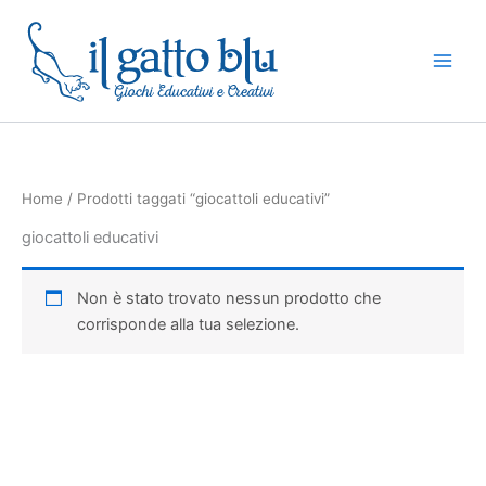
Vai
al
contenuto
Home
/ Prodotti taggati “giocattoli educativi”
giocattoli educativi
Non è stato trovato nessun prodotto che
corrisponde alla tua selezione.