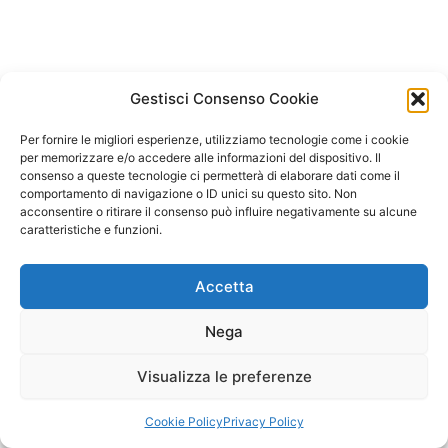
Gestisci Consenso Cookie
Per fornire le migliori esperienze, utilizziamo tecnologie come i cookie
per memorizzare e/o accedere alle informazioni del dispositivo. Il
consenso a queste tecnologie ci permetterà di elaborare dati come il
comportamento di navigazione o ID unici su questo sito. Non
acconsentire o ritirare il consenso può influire negativamente su alcune
caratteristiche e funzioni.
Accetta
Nega
Visualizza le preferenze
Copyright © 2026 Il Gatto Blu Giochi educativi Montessori e
Laboratori bimbi | Powered by
Tema WordPress Astra
Cookie Policy
Privacy Policy