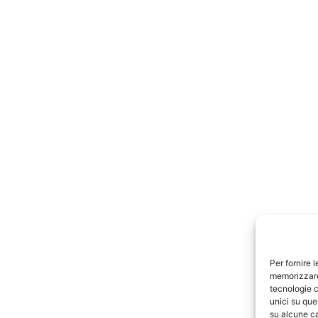
Per fornire 
memorizzare 
tecnologie c
unici su que
su alcune ca