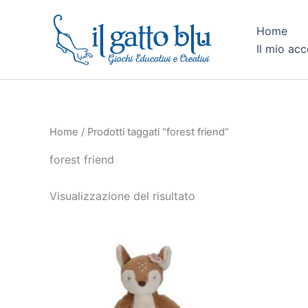
Vai
al
Home
contenuto
Il mio ac
Home
/ Prodotti taggati “forest friend”
forest friend
Visualizzazione del risultato