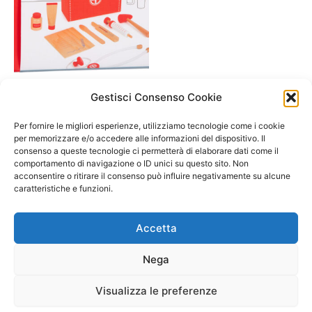
A/ da 3 a 6 anni
Gestisci Consenso Cookie
NEW: Valigetta del dottore
con accessori in legno –
Per fornire le migliori esperienze, utilizziamo tecnologie come i cookie
small foot
per memorizzare e/o accedere alle informazioni del dispositivo. Il
consenso a queste tecnologie ci permetterà di elaborare dati come il
26,90
€
comportamento di navigazione o ID unici su questo sito. Non
acconsentire o ritirare il consenso può influire negativamente su alcune
Aggiungi al carrello
caratteristiche e funzioni.
Accetta
Nega
Visualizza le preferenze
Copyright © 2026 Il Gatto Blu Giochi educativi Montessori e
Laboratori bimbi | Powered by
Tema WordPress Astra