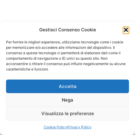
Gestisci Consenso Cookie
Per fornire le migliori esperienze, utilizziamo tecnologie come i cookie
per memorizzare e/o accedere alle informazioni del dispositivo. Il
consenso a queste tecnologie ci permetterà di elaborare dati come il
comportamento di navigazione o ID unici su questo sito. Non
acconsentire o ritirare il consenso può influire negativamente su alcune
caratteristiche e funzioni.
Accetta
Nega
Visualizza le preferenze
Copyright © 2026 Il Gatto Blu Giochi educativi Montessori e
Laboratori bimbi | Powered by
Tema WordPress Astra
Cookie Policy
Privacy Policy