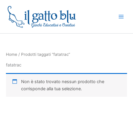
Vai
al
contenuto
Home
/ Prodotti taggati “fatatrac”
fatatrac
Non è stato trovato nessun prodotto che
corrisponde alla tua selezione.