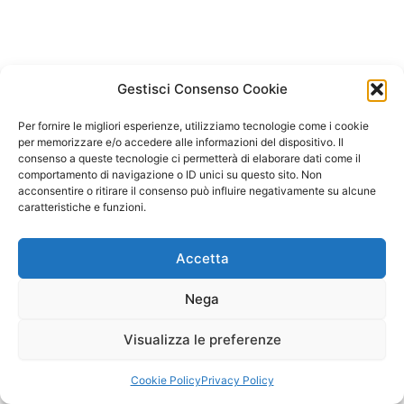
Gestisci Consenso Cookie
Per fornire le migliori esperienze, utilizziamo tecnologie come i cookie
per memorizzare e/o accedere alle informazioni del dispositivo. Il
consenso a queste tecnologie ci permetterà di elaborare dati come il
comportamento di navigazione o ID unici su questo sito. Non
acconsentire o ritirare il consenso può influire negativamente su alcune
caratteristiche e funzioni.
Accetta
Nega
Visualizza le preferenze
Copyright © 2026 Il Gatto Blu Giochi educativi Montessori e
Laboratori bimbi | Powered by
Tema WordPress Astra
Cookie Policy
Privacy Policy