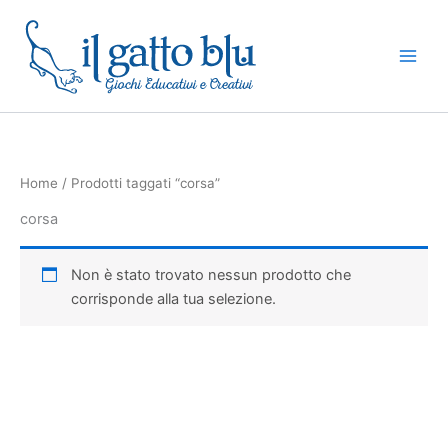
Vai
al
contenuto
Home
/ Prodotti taggati “corsa”
corsa
Non è stato trovato nessun prodotto che
corrisponde alla tua selezione.