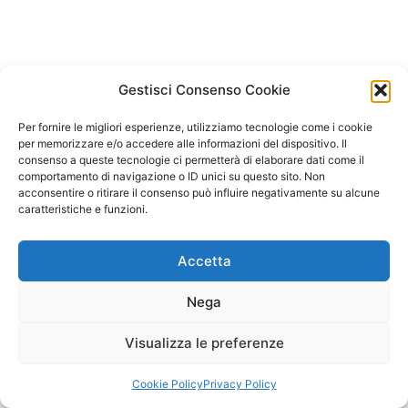
Gestisci Consenso Cookie
Per fornire le migliori esperienze, utilizziamo tecnologie come i cookie
per memorizzare e/o accedere alle informazioni del dispositivo. Il
consenso a queste tecnologie ci permetterà di elaborare dati come il
comportamento di navigazione o ID unici su questo sito. Non
acconsentire o ritirare il consenso può influire negativamente su alcune
caratteristiche e funzioni.
Accetta
Nega
Visualizza le preferenze
Copyright © 2026 Il Gatto Blu Giochi educativi Montessori e
Laboratori bimbi | Powered by
Tema WordPress Astra
Cookie Policy
Privacy Policy