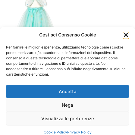
Gestisci Consenso Cookie
A/ da 1 a 3 anni
Set Angelina : Gonna+Ali
Per fornire le migliori esperienze, utilizziamo tecnologie come i cookie
Elfa color menta
per memorizzare e/o accedere alle informazioni del dispositivo. Il
consenso a queste tecnologie ci permetterà di elaborare dati come il
29,90
€
comportamento di navigazione o ID unici su questo sito. Non
acconsentire o ritirare il consenso può influire negativamente su alcune
Aggiungi al carrello
caratteristiche e funzioni.
Accetta
Nega
Visualizza le preferenze
Copyright © 2026 Il Gatto Blu Giochi educativi Montessori e
Laboratori bimbi | Powered by
Tema WordPress Astra
Cookie Policy
Privacy Policy