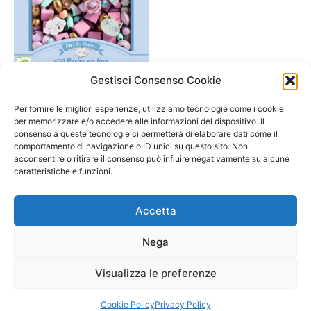
Gestisci Consenso Cookie
A/ da 3 a 6 anni
Perline in legno “Arcobaleno
Per fornire le migliori esperienze, utilizziamo tecnologie come i cookie
e gattini”- Djeco 4-8 anni
per memorizzare e/o accedere alle informazioni del dispositivo. Il
consenso a queste tecnologie ci permetterà di elaborare dati come il
14,90
€
comportamento di navigazione o ID unici su questo sito. Non
acconsentire o ritirare il consenso può influire negativamente su alcune
Aggiungi al carrello
caratteristiche e funzioni.
Accetta
Nega
Visualizza le preferenze
Copyright © 2026 Il Gatto Blu Giochi educativi Montessori e
Laboratori bimbi | Powered by
Tema WordPress Astra
Cookie Policy
Privacy Policy