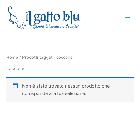
Vai
al
contenuto
Home
/ Prodotti taggati “coccolre”
coccolre
Non è stato trovato nessun prodotto che
corrisponde alla tua selezione.