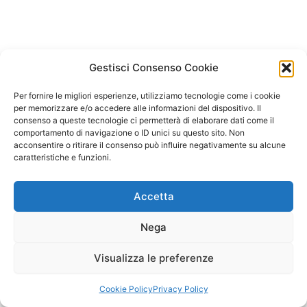
Gestisci Consenso Cookie
Per fornire le migliori esperienze, utilizziamo tecnologie come i cookie
per memorizzare e/o accedere alle informazioni del dispositivo. Il
consenso a queste tecnologie ci permetterà di elaborare dati come il
comportamento di navigazione o ID unici su questo sito. Non
acconsentire o ritirare il consenso può influire negativamente su alcune
caratteristiche e funzioni.
Accetta
Nega
Visualizza le preferenze
Copyright © 2026 Il Gatto Blu Giochi educativi Montessori e
Laboratori bimbi | Powered by
Tema WordPress Astra
Cookie Policy
Privacy Policy