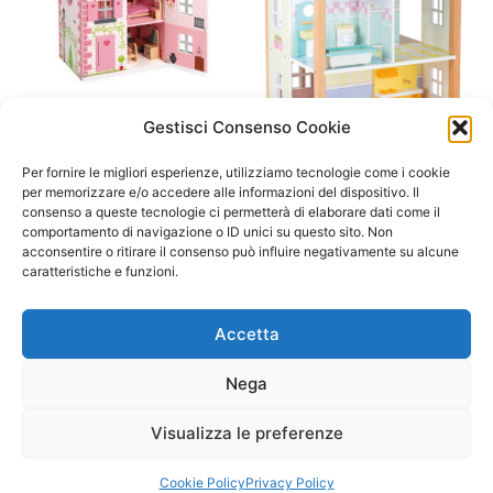
Gestisci Consenso Cookie
A/ da 1 a 3 anni
A/ da 3 a 6 anni
Mademoiselle Casa Delle
Casa delle bambole Palazzo
Per fornire le migliori esperienze, utilizziamo tecnologie come i cookie
Bambole (legno)- Janod
tre piani, girevole
per memorizzare e/o accedere alle informazioni del dispositivo. Il
consenso a queste tecnologie ci permetterà di elaborare dati come il
110,00
€
99,00
€
145,00
€
130,00
€
comportamento di navigazione o ID unici su questo sito. Non
acconsentire o ritirare il consenso può influire negativamente su alcune
Aggiungi al carrello
Aggiungi al carrello
caratteristiche e funzioni.
Accetta
Nega
Visualizza le preferenze
Copyright © 2026 Il Gatto Blu Giochi educativi Montessori e
Laboratori bimbi | Powered by
Tema WordPress Astra
Cookie Policy
Privacy Policy