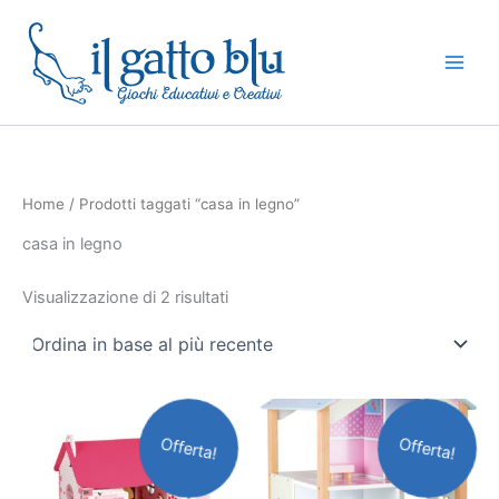
Ordina
Vai
in
base
al
al
contenuto
più
recente
Home
/ Prodotti taggati “casa in legno”
casa in legno
Visualizzazione di 2 risultati
Il
Il
Il
Il
prezzo
prezzo
prezzo
prezzo
Offerta!
Offerta!
originale
attuale
originale
attuale
era:
è:
era:
è:
110,00€.
99,00€.
145,00€.
130,00€.