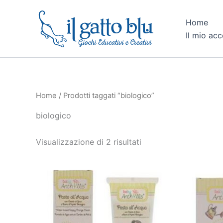
Ordina
Vai
in
al
base
Home
al
contenuto
Il mio ac
più
recente
Home
/ Prodotti taggati “biologico”
biologico
Visualizzazione di 2 risultati