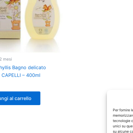
12 mesi
yllis Bagno delicato
 CAPELLI – 400ml
ngi al carrello
Per fornire 
memorizzare 
tecnologie c
unici su que
su alcune ca