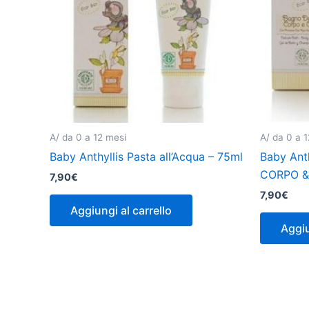
A/ da 0 a 12 mesi
A/ da 0 a 
Baby Anthyllis Pasta all’Acqua – 75ml
Baby Anth
CORPO &
7,90
€
7,90
€
Aggiungi al carrello
Aggiu