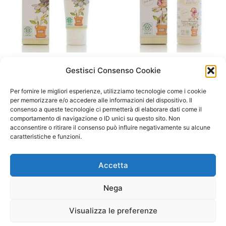
A/ da 0 a 12 mesi
A/ da 0 a 12 mesi
Gestisci Consenso Cookie
Baby Anthyllis Pasta
Baby Anthyllis Lozione
all’Acqua – 75ml
naturale Protettiva contro
Per fornire le migliori esperienze, utilizziamo tecnologie come i cookie
insetti e zanzare- 100ml
per memorizzare e/o accedere alle informazioni del dispositivo. Il
7,90
€
consenso a queste tecnologie ci permetterà di elaborare dati come il
7,90
€
comportamento di navigazione o ID unici su questo sito. Non
Aggiungi al carrello
acconsentire o ritirare il consenso può influire negativamente su alcune
Aggiungi al carrello
caratteristiche e funzioni.
Accetta
Nega
Visualizza le preferenze
Copyright © 2026 Il Gatto Blu Giochi educativi Montessori e
Laboratori bimbi | Powered by
Tema WordPress Astra