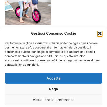
A/ da 3 a 6 anni
Gestisci Consenso Cookie
NEW: Balance bike rosa
Colibri’+ accessori + Gilet di
Per fornire le migliori esperienze, utilizziamo tecnologie come i cookie
sicurezza Small foot – bimba
per memorizzare e/o accedere alle informazioni del dispositivo. Il
consenso a queste tecnologie ci permetterà di elaborare dati come il
110,00
€
89,90
€
comportamento di navigazione o ID unici su questo sito. Non
acconsentire o ritirare il consenso può influire negativamente su alcune
Select options
caratteristiche e funzioni.
Accetta
Nega
Visualizza le preferenze
Copyright © 2026 Il Gatto Blu Giochi educativi Montessori e
Laboratori bimbi | Powered by
Tema WordPress Astra