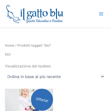
Vai
al
contenuto
Home
/ Prodotti taggati “bici”
bici
Visualizzazione del risultato
Il
Il
prezzo
prezzo
Offerta!
originale
attuale
era:
è:
110,00€.
89,90€.