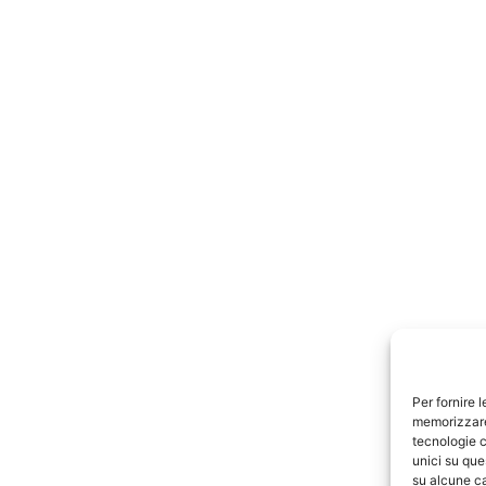
Per fornire 
memorizzare 
tecnologie c
unici su que
su alcune ca