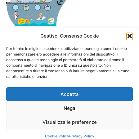
Gestisci Consenso Cookie
A/ da 3 a 6 anni
Naviplouf Battaglia Navale
Per fornire le migliori esperienze, utilizziamo tecnologie come i cookie
Djeco
per memorizzare e/o accedere alle informazioni del dispositivo. Il
consenso a queste tecnologie ci permetterà di elaborare dati come il
24,90
€
comportamento di navigazione o ID unici su questo sito. Non
acconsentire o ritirare il consenso può influire negativamente su alcune
Aggiungi al carrello
caratteristiche e funzioni.
Accetta
Nega
Visualizza le preferenze
Copyright © 2026 Il Gatto Blu Giochi educativi Montessori e
Laboratori bimbi | Powered by
Tema WordPress Astra
Cookie Policy
Privacy Policy