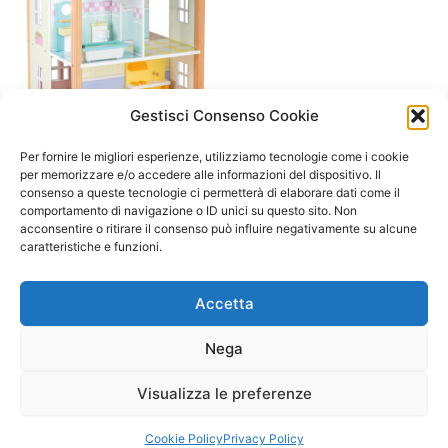
Gestisci Consenso Cookie
A/ da 3 a 6 anni
Casa delle bambole Palazzo
Per fornire le migliori esperienze, utilizziamo tecnologie come i cookie
tre piani, girevole
per memorizzare e/o accedere alle informazioni del dispositivo. Il
consenso a queste tecnologie ci permetterà di elaborare dati come il
145,00
€
130,00
€
comportamento di navigazione o ID unici su questo sito. Non
acconsentire o ritirare il consenso può influire negativamente su alcune
Aggiungi al carrello
caratteristiche e funzioni.
Accetta
Nega
Visualizza le preferenze
Copyright © 2026 Il Gatto Blu Giochi educativi Montessori e
Laboratori bimbi | Powered by
Tema WordPress Astra
Cookie Policy
Privacy Policy