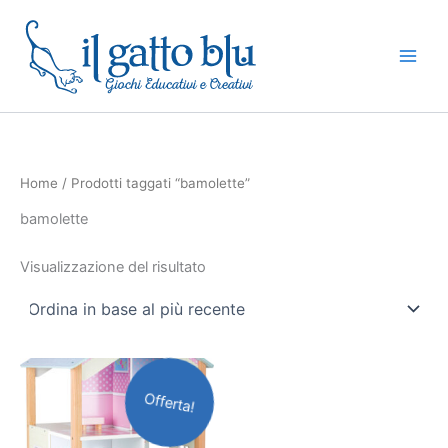
Vai
al
contenuto
Home
/ Prodotti taggati “bamolette”
bamolette
Visualizzazione del risultato
Il
Il
prezzo
prezzo
Offerta!
originale
attuale
era:
è:
145,00€.
130,00€.