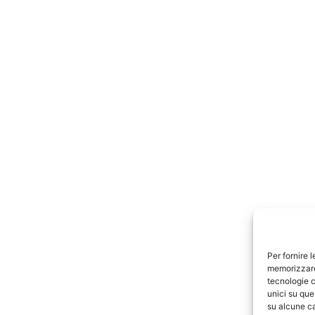
Per fornire 
memorizzare 
tecnologie c
unici su que
su alcune ca