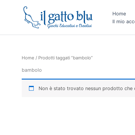
Vai
al
Home
contenuto
Il mio ac
Home
/ Prodotti taggati “bambolo”
bambolo
Non è stato trovato nessun prodotto che c