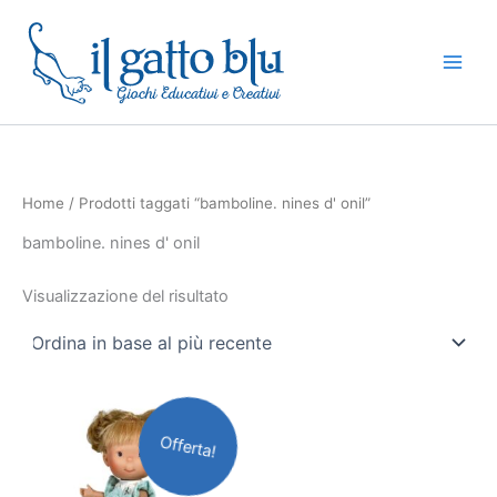
Vai
al
contenuto
Home
/ Prodotti taggati “bamboline. nines d' onil”
bamboline. nines d' onil
Visualizzazione del risultato
Il
Il
prezzo
prezzo
Offerta!
originale
attuale
era:
è:
69,90€.
59,90€.