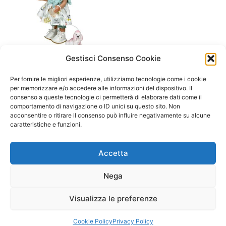
Gestisci Consenso Cookie
A/ da 3 a 6 anni
Pippa color menta con
Per fornire le migliori esperienze, utilizziamo tecnologie come i cookie
cagnolino – Nines d’onil
per memorizzare e/o accedere alle informazioni del dispositivo. Il
consenso a queste tecnologie ci permetterà di elaborare dati come il
69,90
€
59,90
€
comportamento di navigazione o ID unici su questo sito. Non
acconsentire o ritirare il consenso può influire negativamente su alcune
Aggiungi al carrello
caratteristiche e funzioni.
Accetta
Nega
Visualizza le preferenze
Copyright © 2026 Il Gatto Blu Giochi educativi Montessori e
Laboratori bimbi | Powered by
Tema WordPress Astra
Cookie Policy
Privacy Policy