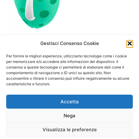
A/ da 0 a 12 mesi
Gestisci Consenso Cookie
Novità Porta giochi per
bagnetto con ventose-
Per fornire le migliori esperienze, utilizziamo tecnologie come i cookie
Akuku da 0 mesi in su
per memorizzare e/o accedere alle informazioni del dispositivo. Il
consenso a queste tecnologie ci permetterà di elaborare dati come il
13,90
€
comportamento di navigazione o ID unici su questo sito. Non
acconsentire o ritirare il consenso può influire negativamente su alcune
Select options
caratteristiche e funzioni.
Accetta
Nega
Visualizza le preferenze
Copyright © 2026 Il Gatto Blu Giochi educativi Montessori e
Laboratori bimbi | Powered by
Tema WordPress Astra