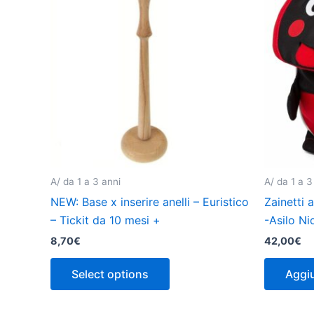
A/ da 1 a 3 anni
A/ da 1 a 3
NEW: Base x inserire anelli – Euristico
Zainetti 
– Tickit da 10 mesi +
-Asilo Ni
8,70
€
42,00
€
Select options
Aggiu