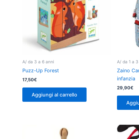
A/ da 3 a 6 anni
A/ da 1 a 3
Puzz-Up Forest
Zaino Ca
infanzia
17,50
€
29,90
€
Aggiungi al carrello
Aggiu