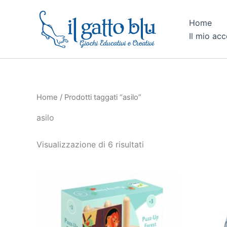
Ordina
Vai
in
al
base
Home
al
contenuto
Il mio ac
più
recente
Home
/ Prodotti taggati “asilo”
asilo
Visualizzazione di 6 risultati