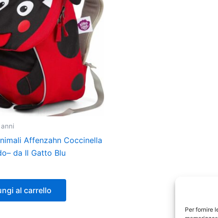
 anni
animali Affenzahn Coccinella
do– da Il Gatto Blu
ngi al carrello
Per fornire 