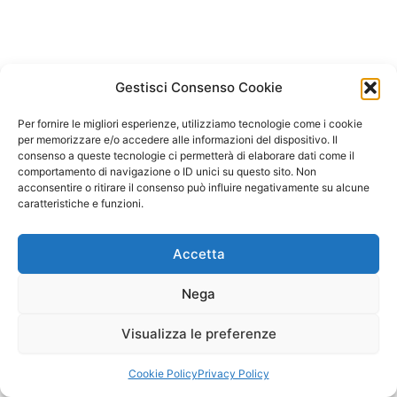
Gestisci Consenso Cookie
Per fornire le migliori esperienze, utilizziamo tecnologie come i cookie
per memorizzare e/o accedere alle informazioni del dispositivo. Il
consenso a queste tecnologie ci permetterà di elaborare dati come il
comportamento di navigazione o ID unici su questo sito. Non
acconsentire o ritirare il consenso può influire negativamente su alcune
caratteristiche e funzioni.
Accetta
Nega
Visualizza le preferenze
Copyright © 2026 Il Gatto Blu Giochi educativi Montessori e
Laboratori bimbi | Powered by
Tema WordPress Astra
Cookie Policy
Privacy Policy