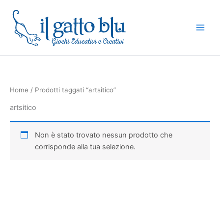
Vai
al
contenuto
Home
/ Prodotti taggati “artsitico”
artsitico
Non è stato trovato nessun prodotto che
corrisponde alla tua selezione.