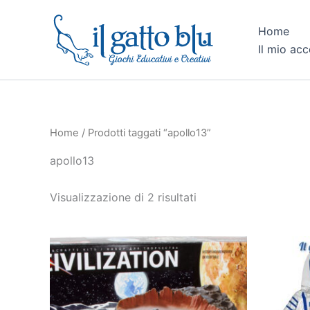
Ordina
Vai
in
al
base
Home
al
contenuto
Il mio ac
più
recente
Home
/ Prodotti taggati “apollo13”
apollo13
Visualizzazione di 2 risultati