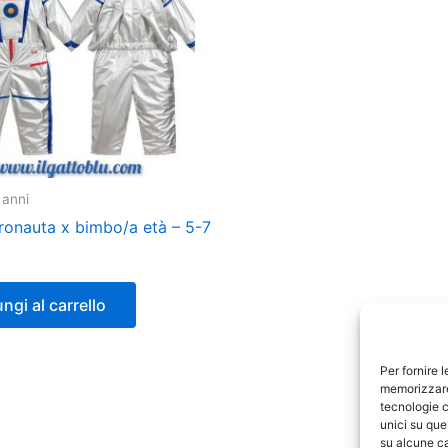
 anni
ronauta x bimbo/a età – 5-7
ngi al carrello
Per fornire 
memorizzare 
tecnologie c
unici su que
su alcune ca