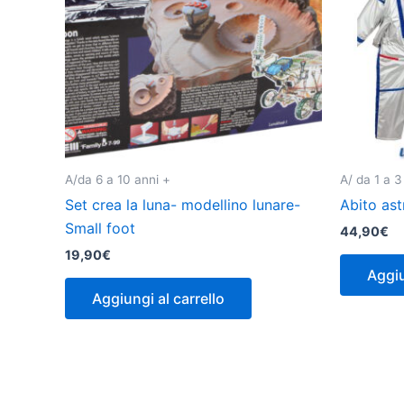
A/da 6 a 10 anni +
A/ da 1 a 3
Set crea la luna- modellino lunare-
Abito ast
Small foot
44,90
€
19,90
€
Aggiu
Aggiungi al carrello