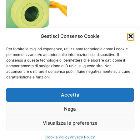
Gestisci Consenso Cookie
A/ da 1 a 3 anni
NEW: Macchina Fotografica
Per fornire le migliori esperienze, utilizziamo tecnologie come i cookie
in legno- Small foot
per memorizzare e/o accedere alle informazioni del dispositivo. Il
consenso a queste tecnologie ci permetterà di elaborare dati come il
16,90
€
comportamento di navigazione o ID unici su questo sito. Non
acconsentire o ritirare il consenso può influire negativamente su alcune
Select options
caratteristiche e funzioni.
Accetta
Nega
Visualizza le preferenze
Copyright © 2026 Il Gatto Blu Giochi educativi Montessori e
Laboratori bimbi | Powered by
Tema WordPress Astra
Cookie Policy
Privacy Policy