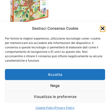
Gestisci Consenso Cookie
A/ da 3 a 6 anni
Gioco didattico :Il ciclo delle
Per fornire le migliori esperienze, utilizziamo tecnologie come i cookie
stagioni
per memorizzare e/o accedere alle informazioni del dispositivo. Il
consenso a queste tecnologie ci permetterà di elaborare dati come il
15,90
€
comportamento di navigazione o ID unici su questo sito. Non
acconsentire o ritirare il consenso può influire negativamente su alcune
Aggiungi al carrello
caratteristiche e funzioni.
Accetta
Nega
Visualizza le preferenze
Copyright © 2026 Il Gatto Blu Giochi educativi Montessori e
Laboratori bimbi | Powered by
Tema WordPress Astra
Cookie Policy
Privacy Policy