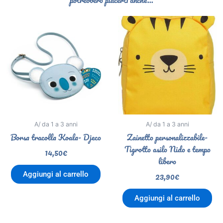
potrebbero piacerti anche...
A/ da 1 a 3 anni
A/ da 1 a 3 anni
Borsa tracolla Koala- Djeco
Zainetto personalizzabile-
Tigrotto asilo Nido e tempo
14,50
€
libero
23,90
€
Aggiungi al carrello
Aggiungi al carrello