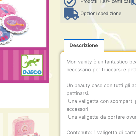
-
Prodotti 100% certificati
Djeco
4+
Opzioni spedizione
quantità
Descrizione
Mon vanity è un fantastico bea
necessario per truccarsi e pett
Un beauty case con tutti gli a
pettinarsi.
Una valigetta con scomparti p
accessori.
Una valigetta da portare ovu
Contenuto: 1 valigetta di cart