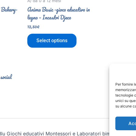
A/ da 0 a 12 mesi
t Bakery-
Anima Basic -gioco educativo in
legno – Incastri Djeco
12,50
€
Select options
 social
Per fornire 
memorizzare 
tecnologie c
unici su que
su alcune ca
Ac
lu Giochi educativi Montessori e Laboratori bimbi | Powe