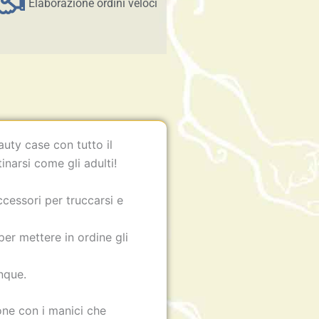
Elaborazione ordini veloci
uty case con tutto il
inarsi come gli adulti!
ccessori per truccarsi e
er mettere in ordine gli
nque.
one con i manici che