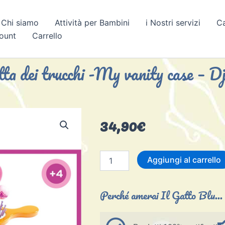
Chi siamo
Attività per Bambini
i Nostri servizi
C
count
Carrello
tta dei trucchi -My vanity case – D
34,90
€
Valigetta
Aggiungi al carrello
dei
trucchi
-
Perché amerai Il Gatto Blu...
My
vanity
case