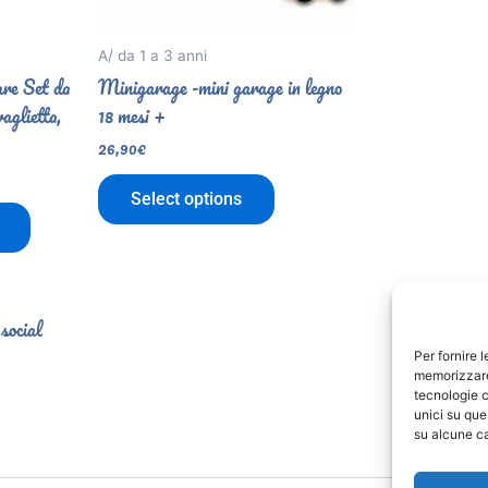
A/ da 1 a 3 anni
re Set da
Minigarage -mini garage in legno
vaglietta,
18 mesi +
26,90
€
Select options
 social
Per fornire 
memorizzare 
tecnologie c
unici su que
su alcune ca