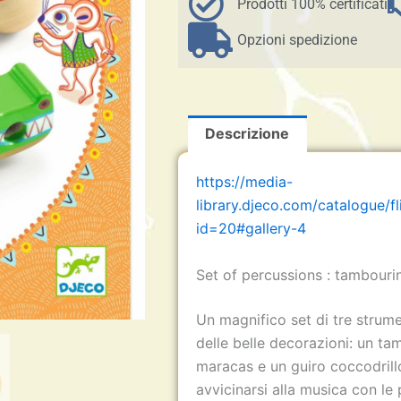
guiro
Prodotti 100% certificati
-
da
Opzioni spedizione
18
M+
Djeco
quantità
Descrizione
https://media-
library.djeco.com/catalogue/f
id=20#gallery-4
Set of percussions : tambouri
Un magnifico set di tre strumen
delle belle decorazioni: un tam
maracas e un guiro coccodrillo
avvicinarsi alla musica con le 