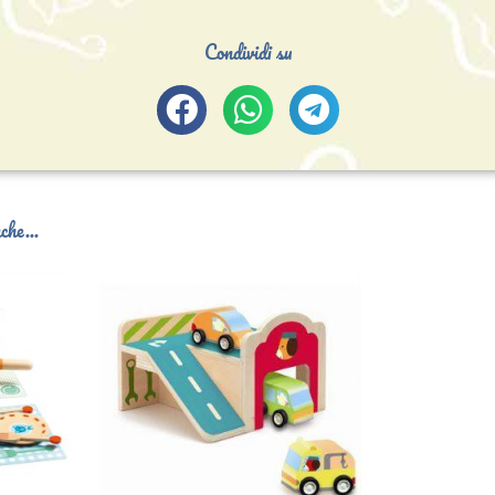
Condividi su
che...