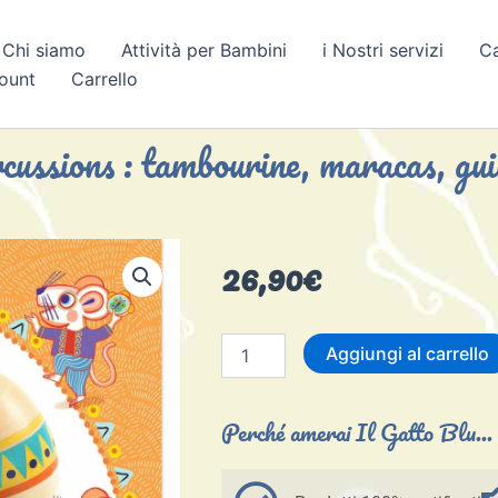
Chi siamo
Attività per Bambini
i Nostri servizi
C
count
Carrello
ercussions : tambourine, maracas, g
26,90
€
Set
Aggiungi al carrello
di
strumenti:
percussions
Perché amerai Il Gatto Blu...
:
tambourine,
maracas,