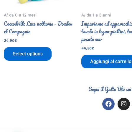
A/ da 0 a 12 mesi
A/ da 1 a 3 anni
Coccodrillo Luce notturna – Doudou
Impariamo ad apparecchia
et Compagnie
tavola in legno-piattini, to
posate ecc-
24,90
€
44,50
€
Select options
Aggiungi al carrello
Segui il Gatto Blu sui
F
I
a
n
c
s
e
t
b
a
o
g