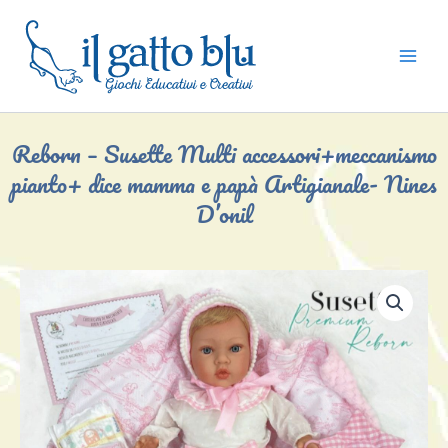
Vai
al
contenuto
Reborn – Susette Multi accessori+meccanismo
pianto+ dice mamma e papà Artigianale- Nines
D’onil