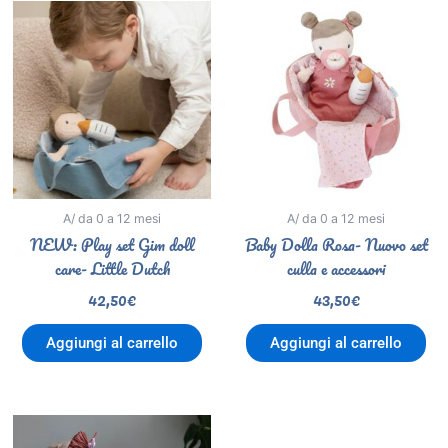
A/ da 0 a 12 mesi
A/ da 0 a 12 mesi
NEW: Play set Gim doll
Baby Dolla Rosa- Nuovo set
care- Little Dutch
culla e accessori
42,50
€
43,50
€
Aggiungi al carrello
Aggiungi al carrello