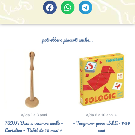
potrebbero piacerti anche...
A/ da 1 a 3 anni
A/da 6 a 10 anni +
NEW: Base x inserire anelli –
– Tangram- gioco abilità- 7-99
Euristico – Tickit da 10 mesi +
anni