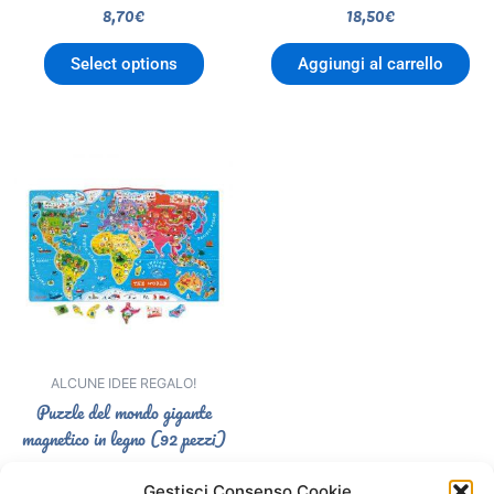
8,70
€
18,50
€
Select options
Aggiungi al carrello
ALCUNE IDEE REGALO!
Puzzle del mondo gigante
magnetico in legno (92 pezzi)
59,90
€
Gestisci Consenso Cookie