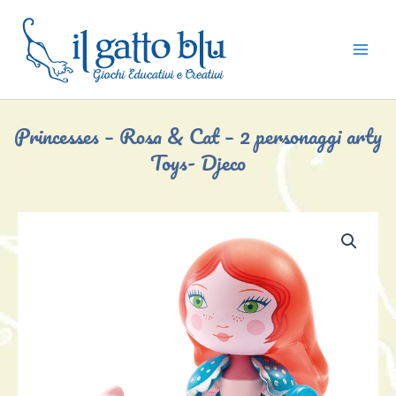
Vai
al
contenuto
Princesses – Rosa & Cat – 2 personaggi arty
Toys- Djeco