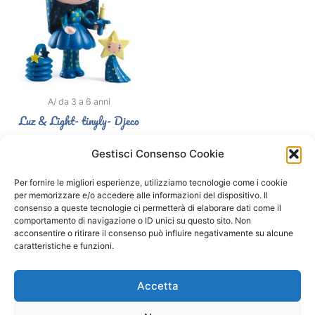
A/ da 3 a 6 anni
Luz & Light- tinyly- Djeco
12,40
€
Gestisci Consenso Cookie
Aggiungi al carrello
Per fornire le migliori esperienze, utilizziamo tecnologie come i cookie
per memorizzare e/o accedere alle informazioni del dispositivo. Il
consenso a queste tecnologie ci permetterà di elaborare dati come il
comportamento di navigazione o ID unici su questo sito. Non
Segui il Gatto Blu sui social
acconsentire o ritirare il consenso può influire negativamente su alcune
caratteristiche e funzioni.
F
I
a
n
Accetta
c
s
e
t