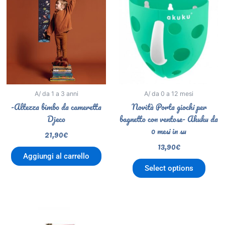
A/ da 1 a 3 anni
A/ da 0 a 12 mesi
-Altezza bimbo da cameretta
Novità Porta giochi per
Djeco
bagnetto con ventose- Akuku da
0 mesi in su
21,90
€
13,90
€
Aggiungi al carrello
Select options