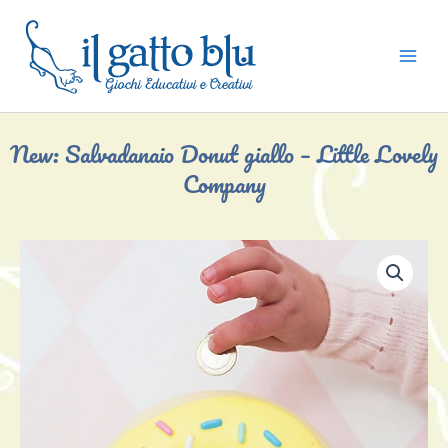
Vai
al
contenuto
New: Salvadanaio Donut giallo – Little Lovely
Company