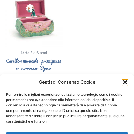
A/ da 3 a 6 anni
Carillon musicale- principessa
in carrozza- Djeco
26,90
€
Gestisci Consenso Cookie
Select options
Per fornire le migliori esperienze, utilizziamo tecnologie come i cookie
per memorizzare e/o accedere alle informazioni del dispositivo. Il
consenso a queste tecnologie ci permetterà di elaborare dati come il
comportamento di navigazione o ID unici su questo sito. Non
Segui il Gatto Blu sui social
acconsentire o ritirare il consenso può influire negativamente su alcune
caratteristiche e funzioni.
F
I
a
n