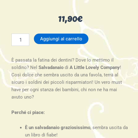
11,90
€
New:
Aggiungi al carrello
Salvadanaio
Donut
giallo
È passata la fatina dei dentini? Dove lo mettimo il
-
Little
soldino? Nel
Salvadanaio
di
A Little Lovely Company
!
Lovely
Così dolce che sembra uscito da una favola, terrà al
Company
sicuro i soldini dei piccoli risparmiatori! Un vero must
quantità
have per ogni stanza dei bambini, chi non ne ha mai
avuto uno?
Perché ci piace:
È un salvadanaio graziosissimo
, sembra uscita da
un libro di fiabe!