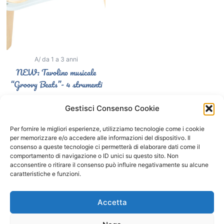
A/ da 1 a 3 anni
NEW: Tavolino musicale
“Groovy Beats”- 4 strumenti
49,90
€
44,90
€
Gestisci Consenso Cookie
Aggiungi al carrello
Per fornire le migliori esperienze, utilizziamo tecnologie come i cookie
per memorizzare e/o accedere alle informazioni del dispositivo. Il
consenso a queste tecnologie ci permetterà di elaborare dati come il
comportamento di navigazione o ID unici su questo sito. Non
Segui il Gatto Blu sui social
acconsentire o ritirare il consenso può influire negativamente su alcune
caratteristiche e funzioni.
F
I
a
n
Accetta
c
s
e
t