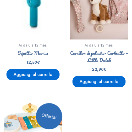
A/ da 0 a 12 mesi
A/ da 0 a 12 mesi
Squittio Marius
Carillon di peluche- Cerbiatto –
Little Dutch
12,50
€
22,90
€
Aggiungi al carrello
Aggiungi al carrello
Il
Il
prezzo
prezzo
Offerta!
originale
attuale
era:
è:
49,90€.
44,90€.