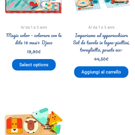
A/ da 1 a 3 anni
A/ da 1 a 3 anni
Magic color – colorare con le
Impariamo ad apparecchiare
dita 18 mesi+ Djeco
Set da tavola in legno-piattini,
tovaglietta, posate ecc-
19,90
€
44,50
€
Select options
Aggiungi al carrello