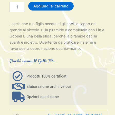
prezzo
prezzo
NEW:
Aggiungi al carrello
Anatra
originale
attuale
da
impilare
era:
è:
Lascia che tuo figlio accatasti gli anelli di legno dal
-
Goose-
grande al piccolo sulla piramide e completalo con Little
21,90€.
16,90€.
Little
Goose! È una bella sfida, perché la piramide oscilla
Dutch
avanti e indietro. Divertente da praticare insieme e
quantità
favorisce la coordinazione occhio-mano.
Perché amerai Il Gatto Blu...
Prodotti 100% certificati
Elaborazione ordini veloci
Opzioni spedizione