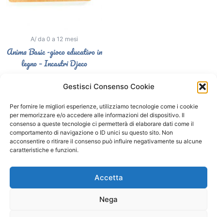
A/ da 0 a 12 mesi
Anima Basic -gioco educativo in
legno – Incastri Djeco
12,50
€
Gestisci Consenso Cookie
Select options
Per fornire le migliori esperienze, utilizziamo tecnologie come i cookie
per memorizzare e/o accedere alle informazioni del dispositivo. Il
consenso a queste tecnologie ci permetterà di elaborare dati come il
comportamento di navigazione o ID unici su questo sito. Non
Segui il Gatto Blu sui social
acconsentire o ritirare il consenso può influire negativamente su alcune
caratteristiche e funzioni.
F
I
a
n
Accetta
c
s
e
t
Nega
b
a
o
g