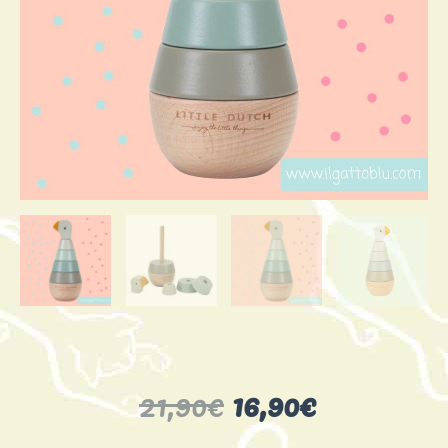
Il
Il
21,90
€
16,90
€