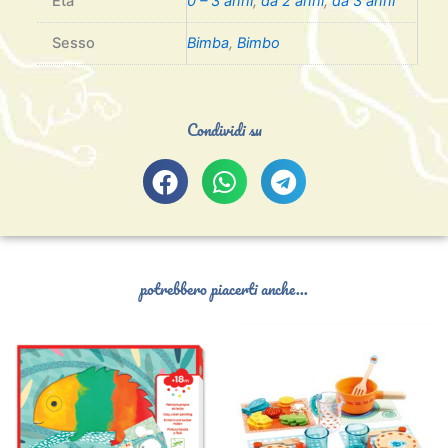
Età
0 – 3 anni
,
da 2 anni
,
da 3 anni
Sesso
Bimba
,
Bimbo
Condividi su
potrebbero piacerti anche...