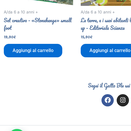
A/da 6 a 10 anni +
A/da 6 a 10 anni +
Set creativo – «Stonehenge» small
La terra, e i suoi abitanti 
foot
up – Editoriale Scienza
19,90
€
15,90
€
Aggiungi al carrello
Aggiungi al carrello
Segui il Gatto Blu sui
F
I
a
n
c
s
e
t
b
a
o
g