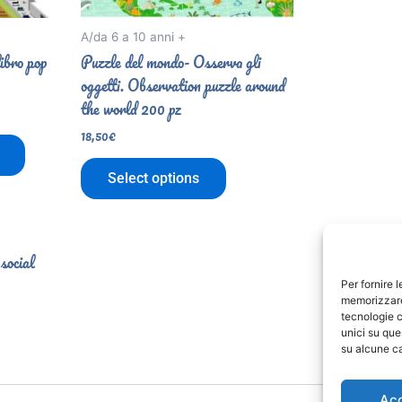
A/da 6 a 10 anni +
libro pop
Puzzle del mondo- Osserva gli
oggetti. Observation puzzle around
the world 200 pz
18,50
€
Select options
 social
Per fornire 
memorizzare 
tecnologie c
unici su que
su alcune ca
Ac