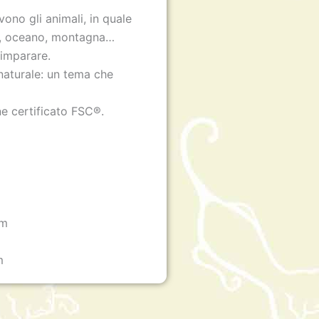
ono gli animali, in quale
o, oceano, montagna…
 imparare.
 naturale: un tema che
e certificato FSC®.
cm
m