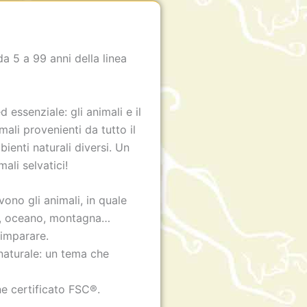
a 5 a 99 anni della linea
essenziale: gli animali e il
ali provenienti da tutto il
enti naturali diversi. Un
ali selvatici!
ono gli animali, in quale
o, oceano, montagna…
 imparare.
 naturale: un tema che
e certificato FSC®.