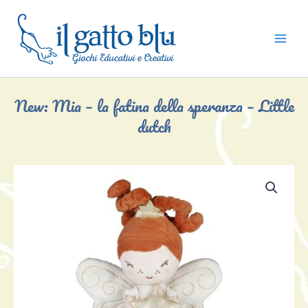
Vai
al
contenuto
New: Mia – la fatina della speranza – Little
dutch