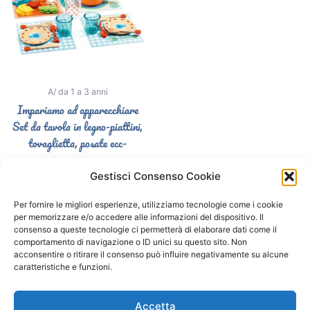
A/ da 1 a 3 anni
Impariamo ad apparecchiare
Set da tavola in legno-piattini,
tovaglietta, posate ecc-
44,50
€
Gestisci Consenso Cookie
Aggiungi al carrello
Per fornire le migliori esperienze, utilizziamo tecnologie come i cookie
per memorizzare e/o accedere alle informazioni del dispositivo. Il
consenso a queste tecnologie ci permetterà di elaborare dati come il
comportamento di navigazione o ID unici su questo sito. Non
Segui il Gatto Blu sui social
acconsentire o ritirare il consenso può influire negativamente su alcune
caratteristiche e funzioni.
F
I
a
n
Accetta